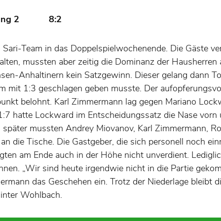
chsenring 2 8:2
s Sari-Team in das Doppelspielwochenende. Die Gäste ver
halten, mussten aber zeitig die Dominanz der Hausherren
sen-Anhaltinern kein Satzgewinn. Dieser gelang dann 
dem mit 1:3 geschlagen geben musste. Der aufopferungsv
nkt belohnt. Karl Zimmermann lag gegen Mariano Lockwa
1:7 hatte Lockward im Entscheidungssatz die Nase vorn u
ag später mussten Andrey Miovanov, Karl Zimmermann, 
n die Tische. Die Gastgeber, die sich personell noch einm
egten am Ende auch in der Höhe nicht unverdient. Ledigl
nnen. „Wir sind heute irgendwie nicht in die Partie gek
mermann das Geschehen ein. Trotz der Niederlage bleibt 
 hinter Wohlbach.