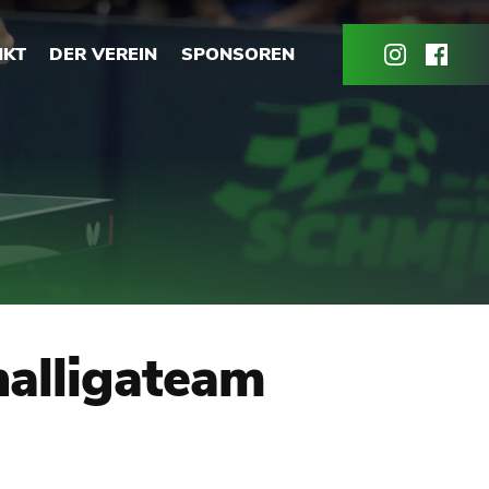
NKT
DER VEREIN
SPONSOREN
nalligateam