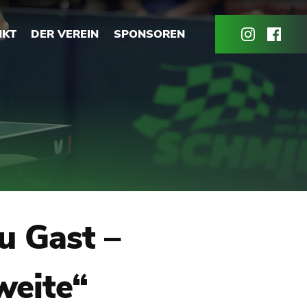
NKT
DER VEREIN
SPONSOREN
u Gast –
weite“