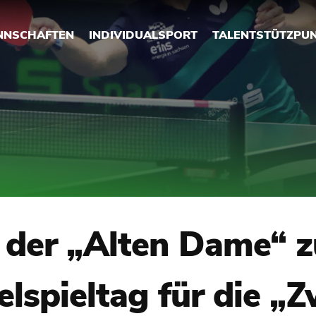
NNSCHAFTEN
INDIVIDUALSPORT
TALENTSTÜTZPU
 der „Alten Dame“ z
lspieltag für die „Z