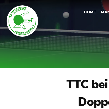
HOME
MA
TTC bei
Doppe