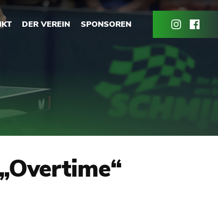
NKT
DER VEREIN
SPONSOREN
 „Overtime“