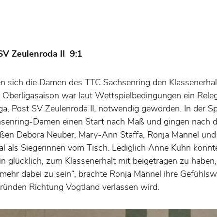
V Zeulenroda II 9:1
en sich die Damen des TTC Sachsenring den Klassenerhalt 
n Oberligasaison war laut Wettspielbedingungen ein Rele
ga, Post SV Zeulenroda II, notwendig geworden. In der 
hsenring-Damen einen Start nach Maß und gingen nach d
ließen Debora Neuber, Mary-Ann Staffa, Ronja Männel un
 als Siegerinnen vom Tisch. Lediglich Anne Kühn konnte
 bin glücklich, zum Klassenerhalt mit beigetragen zu haben
ehr dabei zu sein“, brachte Ronja Männel ihre Gefühlswe
Gründen Richtung Vogtland verlassen wird.