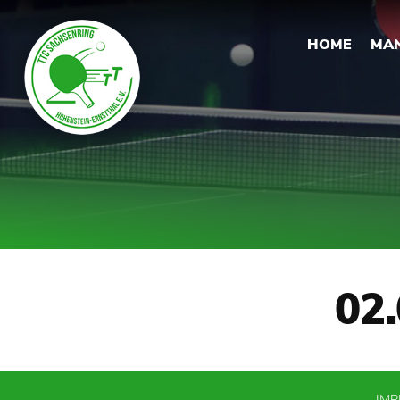
HOME
MA
02.
IM