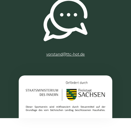
vorstand@ttc-hot.de