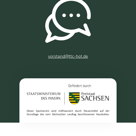
vorstand@ttc-hot.de