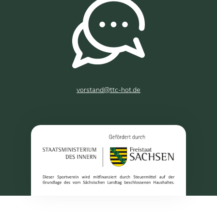
vorstand@ttc-hot.de