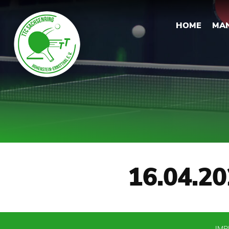
HOME
MA
16.04.20
IM