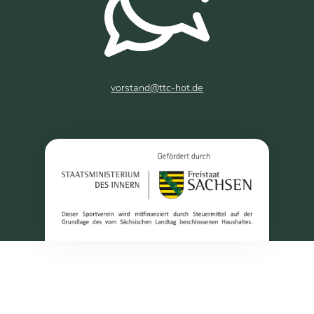
vorstand@ttc-hot.de