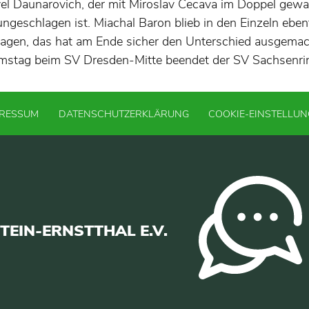
vel Daunarovich, der mit Miroslav Cecava im Doppel gew
 ungeschlagen ist. Miachal Baron blieb in den Einzeln eben
agen, das hat am Ende sicher den Unterschied ausgemach
mstag beim SV Dresden-Mitte beendet der SV Sachsenrin
PRESSUM
DATENSCHUTZERKLÄRUNG
COOKIE-EINSTELLU
EIN-ERNSTTHAL E.V.