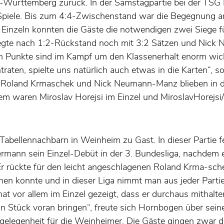
rttemberg zurück. In der Samstagpartie bei der TSG Ka
n Spiele. Bis zum 4:4-Zwischenstand war die Begegnung 
en Einzeln konnten die Gäste die notwendigen zwei Siege
egte nach 1:2-Rückstand noch mit 3:2 Sätzen und Nick 
den Punkte sind im Kampf um den Klassenerhalt enorm wic
raten, spielte uns natürlich auch etwas in die Karten“, s
 Roland Krmaschek und Nick Neumann-Manz blieben in d
em waren Miroslav Horejsi im Einzel und MiroslavHorejs
abellennachbarn in Weinheim zu Gast. In dieser Partie fe
rmann sein Einzel-Debüt in der 3. Bundesliga, nachdem 
Er rückte für den leicht angeschlagenen Roland Krma-sch
chen konnte und in dieser Liga nimmt man aus jeder Parti
hat vor allem im Einzel gezeigt, dass er durchaus mithalte
ein Stück voran bringen“, freute sich Hornbogen über sei
ngelegenheit für die Weinheimer. Die Gäste gingen zwar 