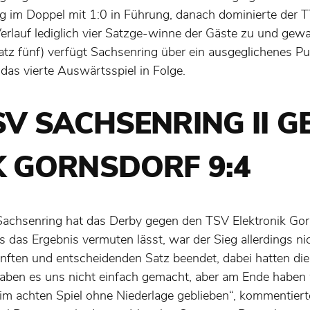
lg im Doppel mit 1:0 in Führung, danach dominierte der
 Verlauf lediglich vier Satzge-winne der Gäste zu und ge
latz fünf) verfügt Sachsenring über ein ausgeglichenes P
s vierte Auswärtsspiel in Folge.
SV SACHSENRING II G
K GORNSDORF 9:4
achsenring hat das Derby gegen den TSV Elektronik Gorn
s das Ergebnis vermuten lässt, war der Sieg allerdings ni
ften und entscheidenden Satz beendet, dabei hatten die
haben es uns nicht einfach gemacht, aber am Ende haben 
m achten Spiel ohne Niederlage geblieben“, kommentier