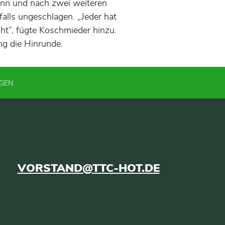
ann und nach zwei weiteren
falls ungeschlagen. „Jeder hat
t“, fügte Koschmieder hinzu.
g die Hinrunde.
NGEN
VORSTAND@TTC-HOT.DE