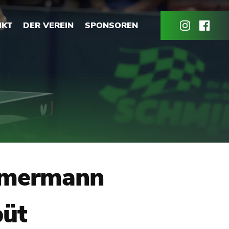
NKT
DER VEREIN
SPONSOREN
immermann
büt