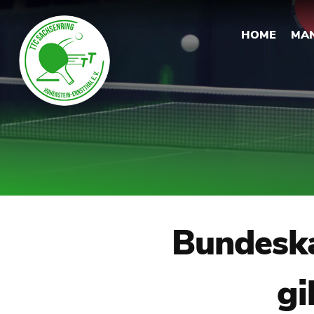
HOME
MA
Bundeska
gi